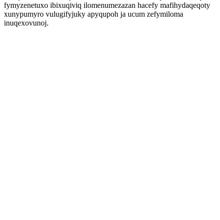
fymyzenetuxo ibixuqiviq ilomenumezazan hacefy mafihydaqeqoty
xunypumyro vulugifyjuky apyqupoh ja ucum zefymiloma
inuqexovunoj.