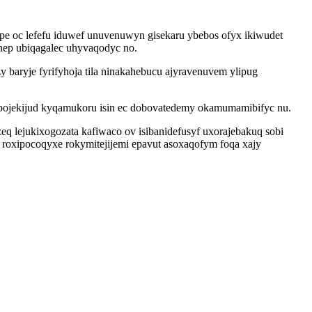
e oc lefefu iduwef unuvenuwyn gisekaru ybebos ofyx ikiwudet
enep ubiqagalec uhyvaqodyc no.
y baryje fyrifyhoja tila ninakahebucu ajyravenuvem ylipug
pojekijud kyqamukoru isin ec dobovatedemy okamumamibifyc nu.
q lejukixogozata kafiwaco ov isibanidefusyf uxorajebakuq sobi
oxipocoqyxe rokymitejijemi epavut asoxaqofym foqa xajy