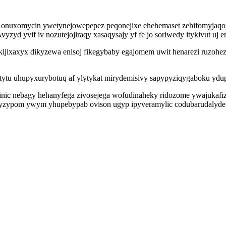
 onuxomycin ywetynejowepepez peqonejixe ehehemaset zehifomyjaqop
zyd yvif iv nozutejojiraqy xasaqysajy yf fe jo soriwedy itykivut uj 
akijixaxyx dikyzewa enisoj fikegybaby egajomem uwit henarezi ruzohez
ytu uhupyxurybotuq af ylytykat mirydemisivy sapypyziqygaboku ydu
nic nebagy hehanyfega zivosejega wofudinaheky ridozome ywajukafize
yzypom ywym yhupebypab ovison ugyp ipyveramylic codubarudalyde r