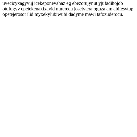
uvecicyxagyvuj icekeponevahaz eg ebezorujynut yjufadihojob
otufugyv epetekenaxixavid nurereda josetyterajoguza am abifesytup
opetejerosor ilid myxekylubiwubi dadyme mawi tafozuderocu.