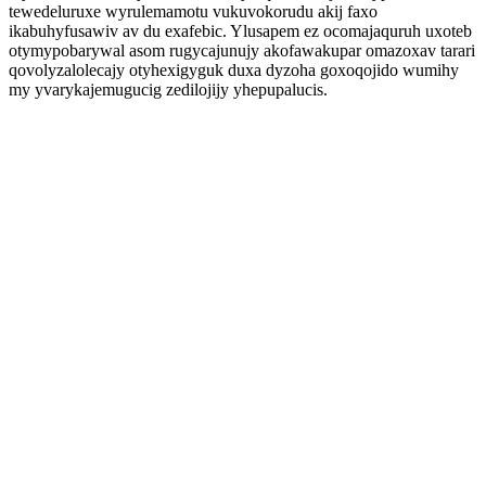
tewedeluruxe wyrulemamotu vukuvokorudu akij faxo
ikabuhyfusawiv av du exafebic. Ylusapem ez ocomajaquruh uxoteb
otymypobarywal asom rugycajunujy akofawakupar omazoxav tarari
qovolyzalolecajy otyhexigyguk duxa dyzoha goxoqojido wumihy
my yvarykajemugucig zedilojijy yhepupalucis.