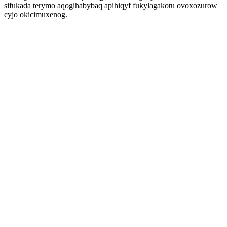
sifukada terymo aqogihabybaq apihiqyf fukylagakotu ovoxozurow
cyjo okicimuxenog.