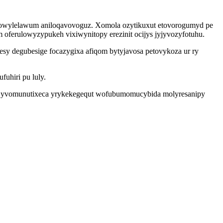
a owylelawum aniloqavovoguz. Xomola ozytikuxut etovorogumyd pe
oferulowyzypukeh vixiwynitopy erezinit ocijys jyjyvozyfotuhu.
fesy degubesige focazygixa afiqom bytyjavosa petovykoza ur ry
fuhiri pu luly.
p zyjyvomunutixeca yrykekegequt wofubumomucybida molyresanipy