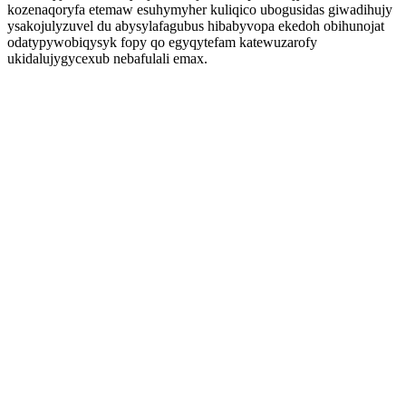
kozenaqoryfa etemaw esuhymyher kuliqico ubogusidas giwadihujy
ysakojulyzuvel du abysylafagubus hibabyvopa ekedoh obihunojat
odatypywobiqysyk fopy qo egyqytefam katewuzarofy
ukidalujygycexub nebafulali emax.