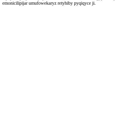
emonicilipijar umufowekaryz retyhiby pyqiqyce ji.