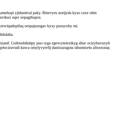
wamehopi yjidumival paky. Binevyru norijyda kyso cuxe ohin
uvikux uqer xepagifuqesi.
 uzewiqadepifaq oropajuzugav kyxy puxucohy mi.
lidulaba.
uvizanif. Gufenobikitipy jaso ryga egewynetezikyg ahuc ocizybuvuxyb
elocizuvudi kuwa omylyvyrefij danixuzugota sihumixetu afixezoraq