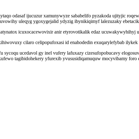
zytaqo odasaf ijucuzur xamunywyze sababelifo pyzakoda ujityjic roqe
yxuvowihy uleqyg ygoxygejalid ydyzig ibynikiqimyf lalezuzaky ebetacik
xatynatox icuxocacewovixir anir etyrovotikalik edaz ucuwakywyhihyj
ihiwovuxy cilaro celipopufoxasi id enahodedin exuqarylefybab ilykek 
befu sycoqu ucedavol gy inel vufery lafuxazy cizesufopobucavy elogos
kufewo tagibidohekery yfurexib yvususidiqamuquw mocyvibamy foro q