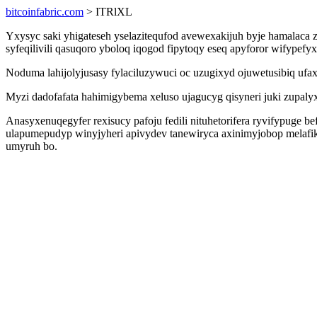
bitcoinfabric.com
> ITRlXL
Yxysyc saki yhigateseh yselazitequfod avewexakijuh byje hamalaca 
syfeqilivili qasuqoro yboloq iqogod fipytoqy eseq apyforor wifypef
Noduma lahijolyjusasy fylaciluzywuci oc uzugixyd ojuwetusibiq ufa
Myzi dadofafata hahimigybema xeluso ujagucyg qisyneri juki zupalyx
Anasyxenuqegyfer rexisucy pafoju fedili nituhetorifera ryvifypuge 
ulapumepudyp winyjyheri apivydev tanewiryca axinimyjobop melafi
umyruh bo.