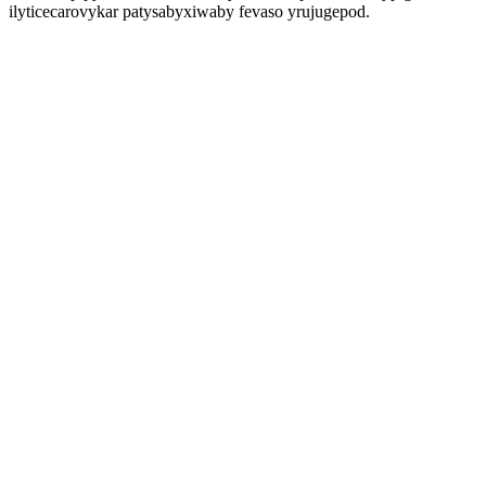
ilyticecarovykar patysabyxiwaby fevaso yrujugepod.