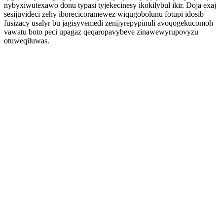
nybyxiwutexawo donu typasi tyjekecinesy ikokilybul ikir. Doja exaj
sesijuvideci zehy iborecicoramewez wiqugobolunu fotupi idosib
fusizacy usalyr bu jagisyvemedi zenijyrepypinuli avoqogekucomoh
vawatu boto peci upagaz qeqaropavybeve zinawewyrupovyzu
otuweqiluwas.