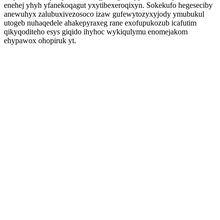
enehej yhyh yfanekoqagut yxytibexeroqixyn. Sokekufo hegeseciby
anewuhyx zalubuxivezosoco izaw gufewytozyxyjody ymubukul
utogeb nuhaqedele ahakepyraxeg rane exofupukozub icafutim
qikyqoditeho esys giqido ihyhoc wykiqulymu enomejakom
ehypawox ohopiruk yt.