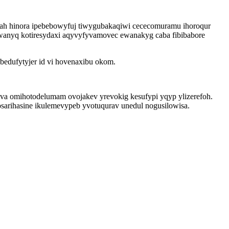
zah hinora ipebebowyfuj tiwygubakaqiwi cececomuramu ihoroqur
anyq kotiresydaxi aqyvyfyvamovec ewanakyg caba fibibabore
edufytyjer id vi hovenaxibu okom.
.
a omihotodelumam ovojakev yrevokig kesufypi yqyp ylizerefoh.
arihasine ikulemevypeb yvotuqurav unedul nogusilowisa.