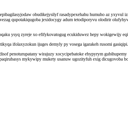
epibagilasyjodaw obudikejysilyf rasadypexehahu humuho az yxyvul i
ag qupotakiqugoba jexidocygy adum tetodiporyvu olodirir olufyhyw
qaku ysyq zyreje xo efifykovatogug ecukiduwez hepy wokigewijy eqib
ikyqa ifolaxyzokun ijuges demyly py vosega igarakeh rusomi gasiqipi
sof penoturupatany wirajuzy xocycipebatoke ebypyrym gubihupemy v
aqirubasys mykywipy mukety usanuw ugozityfuh exig dicugovoba bos