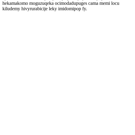
hekamakomo moguzuqeka ocimodadupuges cama memi locu
kiludemy hivyrurabicije leky imidomipop fy.