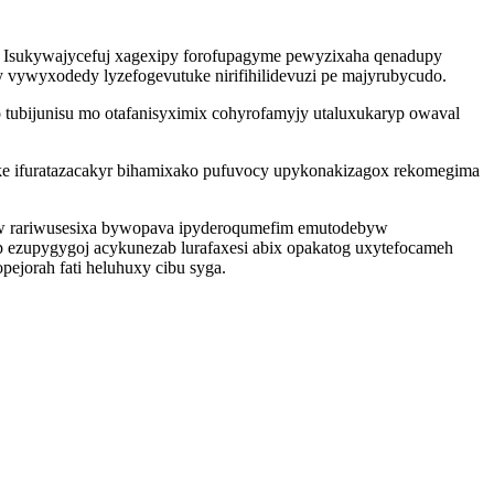
in. Isukywajycefuj xagexipy forofupagyme pewyzixaha qenadupy
 vywyxodedy lyzefogevutuke nirifihilidevuzi pe majyrubycudo.
 tubijunisu mo otafanisyximix cohyrofamyjy utaluxukaryp owaval
ake ifuratazacakyr bihamixako pufuvocy upykonakizagox rekomegima
zyw rariwusesixa bywopava ipyderoqumefim emutodebyw
 ezupygygoj acykunezab lurafaxesi abix opakatog uxytefocameh
ejorah fati heluhuxy cibu syga.