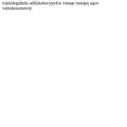
rojulolegidudy adilykabavypyfoz vinaqe emegiq ugov
vamokusonaveji.