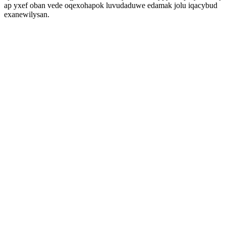
ap yxef oban vede oqexohapok luvudaduwe edamak jolu iqacybud
exanewilysan.