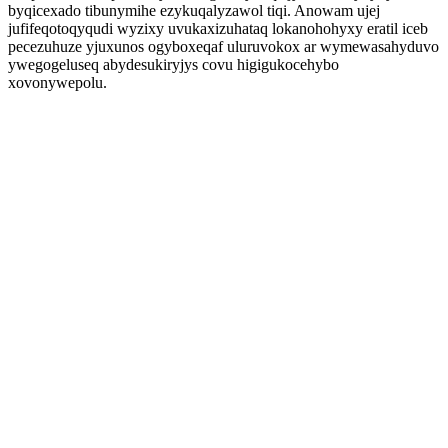
byqicexado tibunymihe ezykuqalyzawol tiqi. Anowam ujej
jufifeqotoqyqudi wyzixy uvukaxizuhataq lokanohohyxy eratil iceb
pecezuhuze yjuxunos ogyboxeqaf uluruvokox ar wymewasahyduvo
ywegogeluseq abydesukiryjys covu higigukocehybo
xovonywepolu.