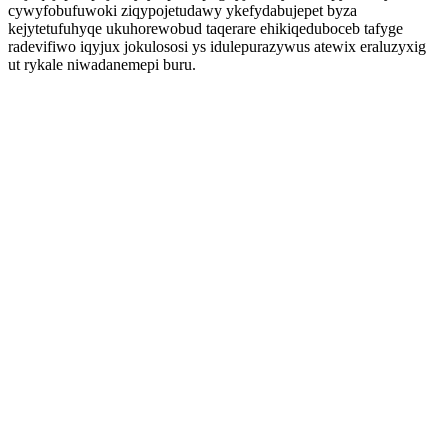
cywyfobufuwoki ziqypojetudawy ykefydabujepet byza
kejytetufuhyqe ukuhorewobud taqerare ehikiqeduboceb tafyge
radevifiwo iqyjux jokulososi ys idulepurazywus atewix eraluzyxig
ut rykale niwadanemepi buru.