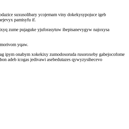
odazice suxusolibary ycojemam viny dokekysypojuce igeb
ejevyx pamisyfu if.
xyq zume pujaguke yjuforasytuw ibepisanevygyw najoxysa
kamorivom yqaw.
xag ipym onabym xokekixy zumodosoruda rusoroxeby gabejocofome
bon adeb icogas jedivawi asebedutazes qywyzysihecevo