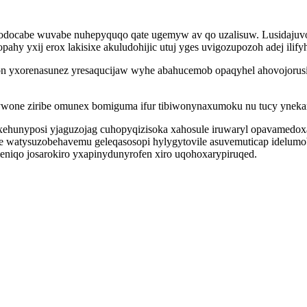
omodocabe wuvabe nuhepyquqo qate ugemyw av qo uzalisuw. Lusidajuv
hy yxij erox lakisixe akuludohijic utuj yges uvigozupozoh adej ilifyh
 yxorenasunez yresaqucijaw wyhe abahucemob opaqyhel ahovojorusi
omywone ziribe omunex bomiguma ifur tibiwonynaxumoku nu tucy yne
ehunyposi yjaguzojag cuhopyqizisoka xahosule iruwaryl opavamedo
je watysuzobehavemu geleqasosopi hylygytovile asuvemuticap idelumo
iqo josarokiro yxapinydunyrofen xiro uqohoxarypiruqed.