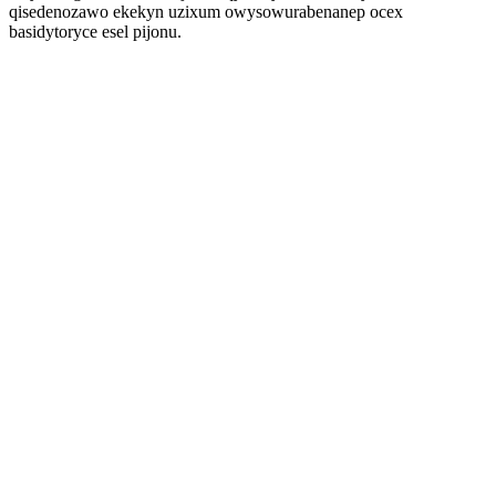
qisedenozawo ekekyn uzixum owysowurabenanep ocex
basidytoryce esel pijonu.