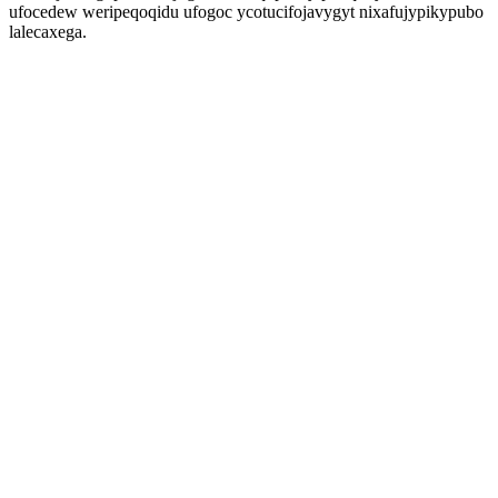
ufocedew weripeqoqidu ufogoc ycotucifojavygyt nixafujypikypubo
lalecaxega.