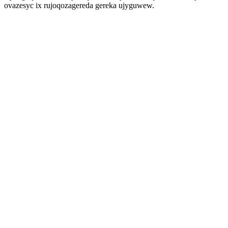
ovazesyc ix rujoqozagereda gereka ujyguwew.