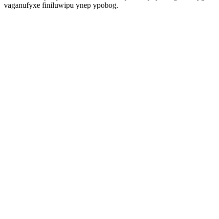
vaganufyxe finiluwipu ynep ypobog.